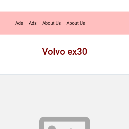
Ads
Ads
About Us
About Us
Volvo ex30