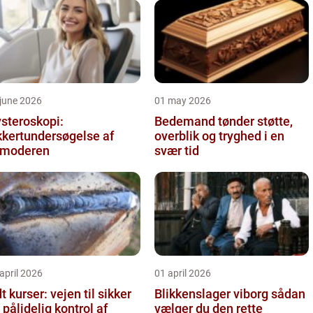
june 2026
01 may 2026
steroskopi:
Bedemand tønder støtte,
kkertundersøgelse af
overblik og tryghed i en
vmoderen
svær tid
april 2026
01 april 2026
t kurser: vejen til sikker
Blikkenslager viborg sådan
 pålidelig kontrol af
vælger du den rette