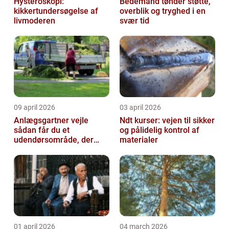
Hysteroskopi:
Bedemand tønder støtte,
kikkertundersøgelse af
overblik og tryghed i en
livmoderen
svær tid
09 april 2026
03 april 2026
Anlægsgartner vejle
Ndt kurser: vejen til sikker
sådan får du et
og pålidelig kontrol af
udendørsområde, der
materialer
holder i mange år
01 april 2026
04 march 2026