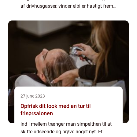
af drivhusgasser, vinder elbiler hastigt frem
som det foretrukne transportmiddel. Elbiler
lades op ved at tilslutte dem til en...
27 june 2023
Opfrisk dit look med en tur til
frisørsalonen
Ind i mellem trænger man simpelthen til at
skifte udseende og prøve noget nyt. Et