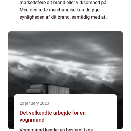
markedsføre dit brand eller virksomhed på.
Med den rette merchandise kan du øge
synligheden af dit brand, samtidig med at
du skaber loyalitet og værdi hos dine kunder.
Callas.dk er en af de førende forhandlere ...
23 january 2023
Det velkendte arbejde for en
vognmand
Vognmænd kender en bestemt type