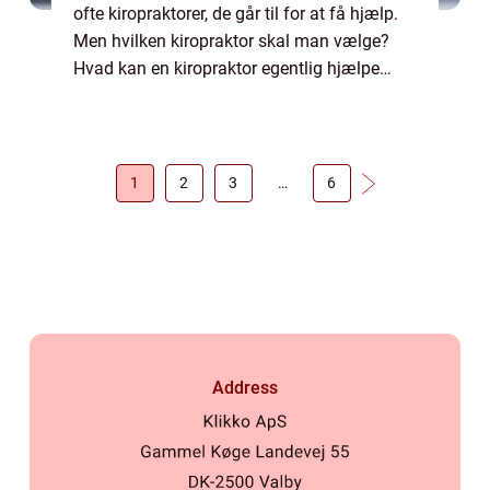
ofte kiropraktorer, de går til for at få hjælp.
Men hvilken kiropraktor skal man vælge?
Hvad kan en kiropraktor egentlig hjælpe
med? Og kan alle kiropraktorer løse ens
problem? Alt dette og meget mere tager...
1
2
3
…
6
Address