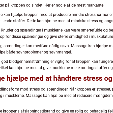
er på kroppen og sindet. Her er nogle af de mest markante:
 kan hjælpe kroppen med at producere mindre stresshormoner o
illende stoffer. Dette kan hjælpe med at mindske stress og angs
Knuder og spændinger i musklerne kan være smertefulde og b
p for disse spændinger og give større smidighed i muskulature
og spændinger kan medføre dårlig søvn. Massage kan hjælpe me
jælpe både søvnproblemer og søvnmangel.
 god blodgennemstrømning er vigtig for at kroppen kan funger
lket kan hjælpe med at give musklerne mere næringsstoffer og i
 hjælpe med at håndtere stress o
lingsform mod stress og spændinger. Når kroppen er stresset, p
ng i musklerne. Massage kan hjælpe med at reducere mængderne
kroppens afslapningstilstand og give en rolig og behagelig føl