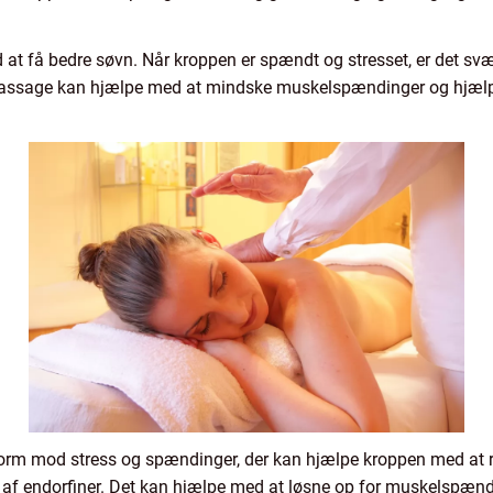
t få bedre søvn. Når kroppen er spændt og stresset, er det svær
 Massage kan hjælpe med at mindske muskelspændinger og hjælp
form mod stress og spændinger, der kan hjælpe kroppen med a
af endorfiner. Det kan hjælpe med at løsne op for muskelspændi