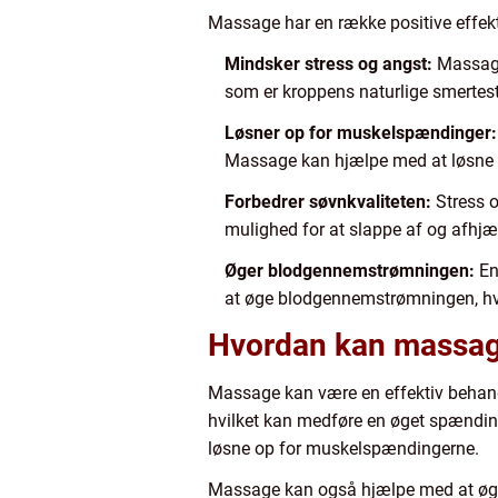
Massage har en række positive effekt
Mindsker stress og angst:
Massage
som er kroppens naturlige smertest
Løsner op for muskelspændinger:
Massage kan hjælpe med at løsne o
Forbedrer søvnkvaliteten:
Stress 
mulighed for at slappe af og afh
Øger blodgennemstrømningen:
En
at øge blodgennemstrømningen, hvi
Hvordan kan massage
Massage kan være en effektiv behand
hvilket kan medføre en øget spændi
løsne op for muskelspændingerne.
Massage kan også hjælpe med at øge 