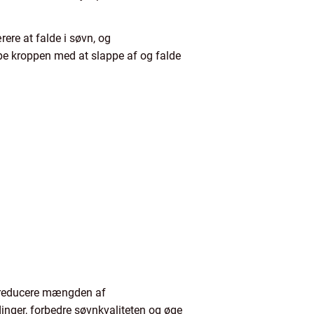
ere at falde i søvn, og
e kroppen med at slappe af og falde
t reducere mængden af
nger, forbedre søvnkvaliteten og øge