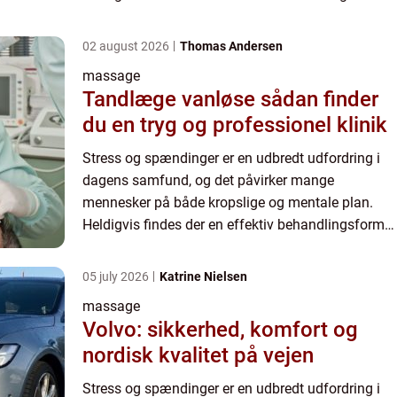
der kan afhjælpe disse udfordringer ...
02 august 2026
Thomas Andersen
massage
Tandlæge vanløse sådan finder
du en tryg og professionel klinik
Stress og spændinger er en udbredt udfordring i
dagens samfund, og det påvirker mange
mennesker på både kropslige og mentale plan.
Heldigvis findes der en effektiv behandlingsform,
der kan afhjælpe disse udfordringer ...
05 july 2026
Katrine Nielsen
massage
Volvo: sikkerhed, komfort og
nordisk kvalitet på vejen
Stress og spændinger er en udbredt udfordring i