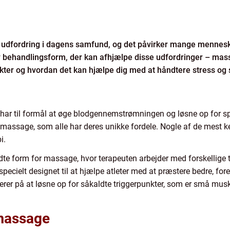
 udfordring i dagens samfund, og det påvirker mange mennesk
iv behandlingsform, der kan afhjælpe disse udfordringer – massag
kter og hvordan det kan hjælpe dig med at håndtere stress og
har til formål at øge blodgennemstrømningen og løsne op for s
or massage, som alle har deres unikke fordele. Nogle af de mest 
i.
e form for massage, hvor terapeuten arbejder med forskellige 
specielt designet til at hjælpe atleter med at præstere bedre, f
userer på at løsne op for såkaldte triggerpunkter, som er små mu
 massage