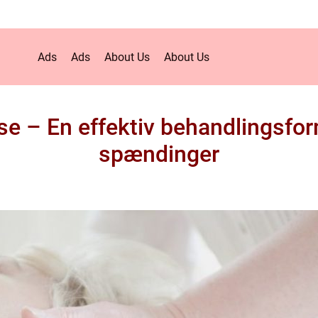
Ads
Ads
About Us
About Us
e – En effektiv behandlingsfo
spændinger