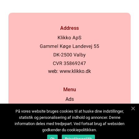
Address
web:
www.klikko.dk
Menu
Ads
About Us
På vores website bruges cookies til at huske dine indstillinger,
Cookies
statistik og personalisering af indhold og annoncer. Denne
information deles med tredjepart. Ved fortsat brug af websiden
Contact
godkender du cookiepolitikken.
Sitemap