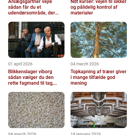
Anlægsgartner vejle
Ndt kurser: vejen til sikker
sådan får du et
og pålidelig kontrol af
udendørsområde, der
materialer
holder i mange år
01 april 2026
04 march 2026
Blikkenslager viborg
Topkapning af træer giver
sådan vælger du den
i mange tilfælde god
rette fagmand til tag,
mening
facade og vvs
04 march 2026
18 january 2026