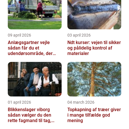
09 april 2026
03 april 2026
Anlægsgartner vejle
Ndt kurser: vejen til sikker
sådan får du et
og pålidelig kontrol af
udendørsområde, der
materialer
holder i mange år
01 april 2026
04 march 2026
Blikkenslager viborg
Topkapning af træer giver
sådan vælger du den
i mange tilfælde god
rette fagmand til tag,
mening
facade og vvs