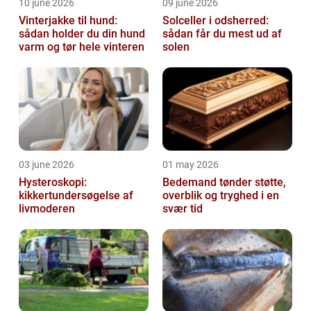
10 june 2026
09 june 2026
Vinterjakke til hund:
Solceller i odsherred:
sådan holder du din hund
sådan får du mest ud af
varm og tør hele vinteren
solen
03 june 2026
01 may 2026
Hysteroskopi:
Bedemand tønder støtte,
kikkertundersøgelse af
overblik og tryghed i en
livmoderen
svær tid