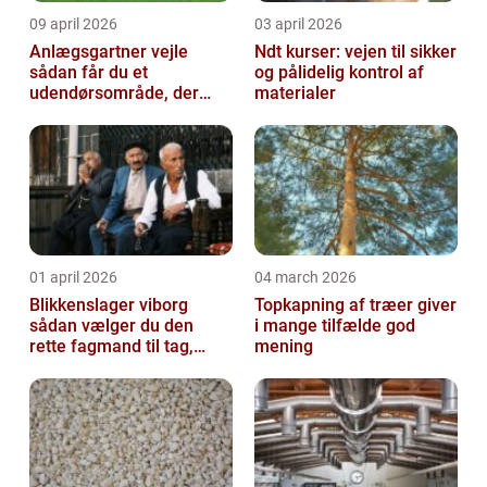
09 april 2026
03 april 2026
Anlægsgartner vejle
Ndt kurser: vejen til sikker
sådan får du et
og pålidelig kontrol af
udendørsområde, der
materialer
holder i mange år
01 april 2026
04 march 2026
Blikkenslager viborg
Topkapning af træer giver
sådan vælger du den
i mange tilfælde god
rette fagmand til tag,
mening
facade og vvs