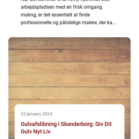
arbejdspladsen med en frisk omgang
maling, er det essentielt at finde
professionelle og pålidelige malere, der kan
levere et stykke arbejde af høj kvalitet. I den
maleriske by Køge, der er rig på historie og ...
23 january 2024
Gulvafslibning i Skanderborg: Giv Dit
Gulv Nyt Liv