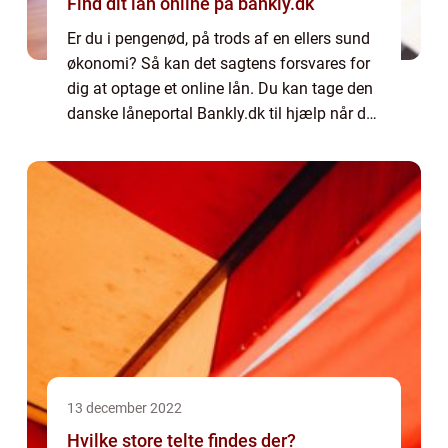
Find dit lån online på bankly.dk
Er du i pengenød, på trods af en ellers sund
økonomi? Så kan det sagtens forsvares for
dig at optage et online lån. Du kan tage den
danske låneportal Bankly.dk til hjælp når du
skal finde det rette lån. Hvorfor låne penge
online? Online lån er blevet...
13 december 2022
Hvilke store telte findes der?