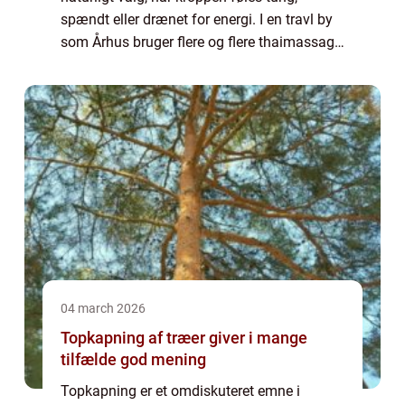
spændt eller drænet for energi. I en travl by
som Århus bruger flere og flere thaimassage
som et aktivt værktøj til at forebygge
spændinger og skabe ro i hverdagen.
Kombinatio...
04 march 2026
Topkapning af træer giver i mange
tilfælde god mening
Topkapning er et omdiskuteret emne i