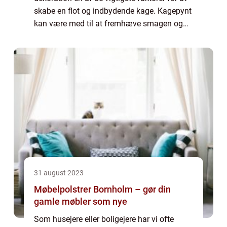
skabe en flot og indbydende kage. Kagepynt
kan være med til at fremhæve smagen og
temaet på kagen og give den det ekstra
touch, som får dine gæster til at blive ...
31 august 2023
Møbelpolstrer Bornholm – gør din
gamle møbler som nye
Som husejere eller boligejere har vi ofte