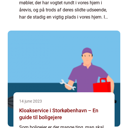
møbler, der har vogtet rundt i vores hjem i
årevis, og på trods af deres slidte udseende,
har de stadig en vigtig plads i vores hjem. I
stedet for at smide dine gamle, men stadig
elskede m&...
14 june 2023
Kloakservice i Storkøbenhavn – En
guide til boligejere
Som boligejer er der mange ting, man skal