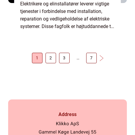
Elektrikere og elinstallatører leverer vigtige
tjenester i forbindelse med installation,
reparation og vedligeholdelse af elektriske
systemer. Disse fagfolk er højtuddannede til
at arbejde med en række forskellige
elektriske komponenter og er ansvarl...
1
2
3
…
7
Address