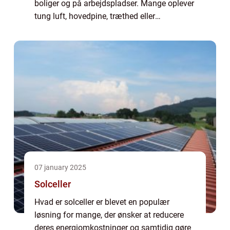
boliger og på arbejdspladser. Mange oplever
tung luft, hovedpine, træthed eller
begyndende fugt og skimmelsvamp uden at
koble det til manglende udluftning. Sæ...
07 january 2025
Solceller
Hvad er solceller er blevet en populær
løsning for mange, der ønsker at reducere
deres energiomkostninger og samtidig gøre