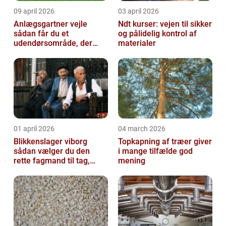
09 april 2026
03 april 2026
Anlægsgartner vejle
Ndt kurser: vejen til sikker
sådan får du et
og pålidelig kontrol af
udendørsområde, der
materialer
holder i mange år
01 april 2026
04 march 2026
Blikkenslager viborg
Topkapning af træer giver
sådan vælger du den
i mange tilfælde god
rette fagmand til tag,
mening
facade og vvs