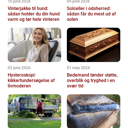
10 june 2026
09 june 2026
Vinterjakke til hund:
Solceller i odsherred:
sådan holder du din hund
sådan får du mest ud af
varm og tør hele vinteren
solen
03 june 2026
01 may 2026
Hysteroskopi:
Bedemand tønder støtte,
kikkertundersøgelse af
overblik og tryghed i en
livmoderen
svær tid