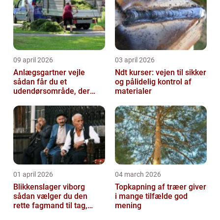
09 april 2026
03 april 2026
Anlægsgartner vejle
Ndt kurser: vejen til sikker
sådan får du et
og pålidelig kontrol af
udendørsområde, der
materialer
holder i mange år
01 april 2026
04 march 2026
Blikkenslager viborg
Topkapning af træer giver
sådan vælger du den
i mange tilfælde god
rette fagmand til tag,
mening
facade og vvs