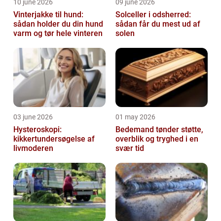
10 june 2026
09 june 2026
Vinterjakke til hund:
Solceller i odsherred:
sådan holder du din hund
sådan får du mest ud af
varm og tør hele vinteren
solen
03 june 2026
01 may 2026
Hysteroskopi:
Bedemand tønder støtte,
kikkertundersøgelse af
overblik og tryghed i en
livmoderen
svær tid