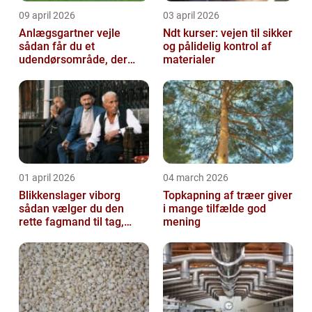
09 april 2026
03 april 2026
Anlægsgartner vejle
Ndt kurser: vejen til sikker
sådan får du et
og pålidelig kontrol af
udendørsområde, der
materialer
holder i mange år
01 april 2026
04 march 2026
Blikkenslager viborg
Topkapning af træer giver
sådan vælger du den
i mange tilfælde god
rette fagmand til tag,
mening
facade og vvs