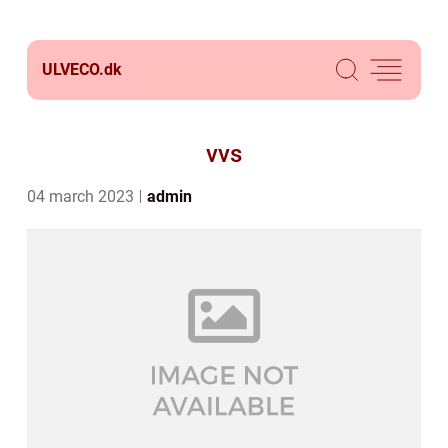
ULVECO.
dk
vvs
04 march 2023
admin