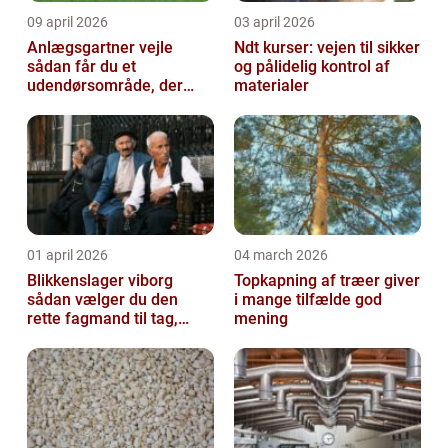
09 april 2026
03 april 2026
Anlægsgartner vejle
Ndt kurser: vejen til sikker
sådan får du et
og pålidelig kontrol af
udendørsområde, der
materialer
holder i mange år
01 april 2026
04 march 2026
Blikkenslager viborg
Topkapning af træer giver
sådan vælger du den
i mange tilfælde god
rette fagmand til tag,
mening
facade og vvs