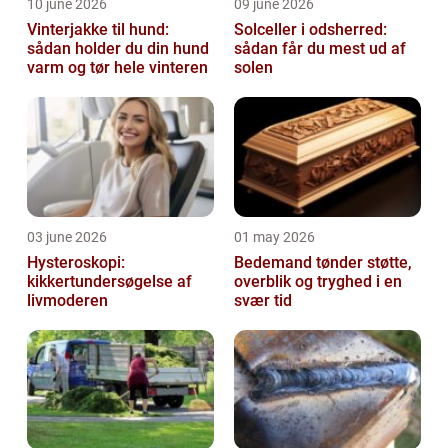
10 june 2026
09 june 2026
Vinterjakke til hund:
Solceller i odsherred:
sådan holder du din hund
sådan får du mest ud af
varm og tør hele vinteren
solen
03 june 2026
01 may 2026
Hysteroskopi:
Bedemand tønder støtte,
kikkertundersøgelse af
overblik og tryghed i en
livmoderen
svær tid