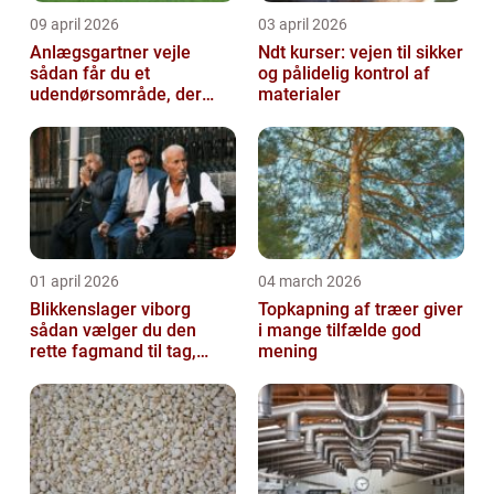
09 april 2026
03 april 2026
Anlægsgartner vejle
Ndt kurser: vejen til sikker
sådan får du et
og pålidelig kontrol af
udendørsområde, der
materialer
holder i mange år
01 april 2026
04 march 2026
Blikkenslager viborg
Topkapning af træer giver
sådan vælger du den
i mange tilfælde god
rette fagmand til tag,
mening
facade og vvs