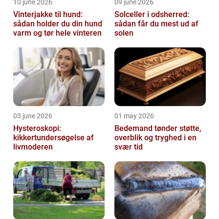
10 june 2026
09 june 2026
Vinterjakke til hund:
Solceller i odsherred:
sådan holder du din hund
sådan får du mest ud af
varm og tør hele vinteren
solen
03 june 2026
01 may 2026
Hysteroskopi:
Bedemand tønder støtte,
kikkertundersøgelse af
overblik og tryghed i en
livmoderen
svær tid