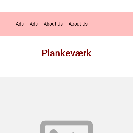
Ads
Ads
About Us
About Us
Plankeværk