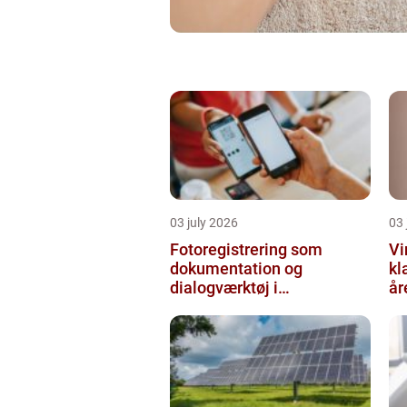
03 july 2026
03 
Fotoregistrering som
Vi
dokumentation og
kl
dialogværktøj i
år
byggeprojekter