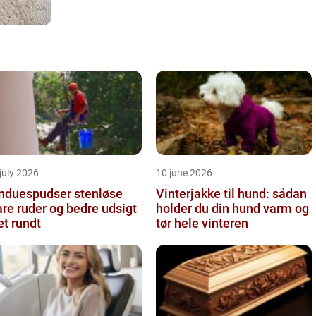
july 2026
10 june 2026
nduespudser stenløse
Vinterjakke til hund: sådan
are ruder og bedre udsigt
holder du din hund varm og
et rundt
tør hele vinteren