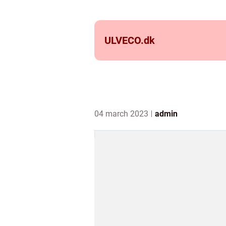
ULVECO.
dk
04 march 2023
admin