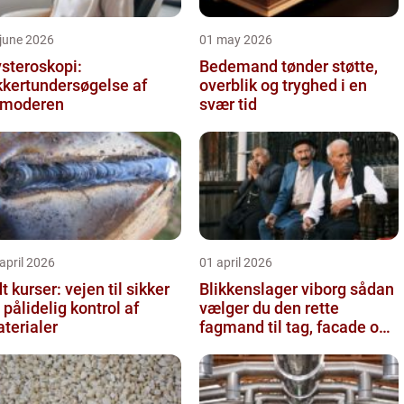
june 2026
01 may 2026
steroskopi:
Bedemand tønder støtte,
kkertundersøgelse af
overblik og tryghed i en
vmoderen
svær tid
april 2026
01 april 2026
t kurser: vejen til sikker
Blikkenslager viborg sådan
 pålidelig kontrol af
vælger du den rette
terialer
fagmand til tag, facade og
vvs