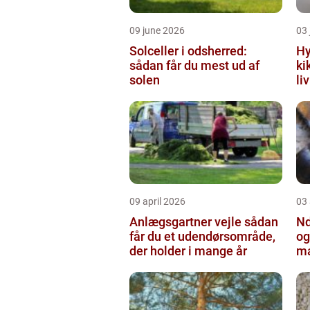
09 june 2026
03 
Solceller i odsherred:
Hy
sådan får du mest ud af
ki
solen
li
09 april 2026
03 
Anlægsgartner vejle sådan
Nd
får du et udendørsområde,
og
der holder i mange år
ma