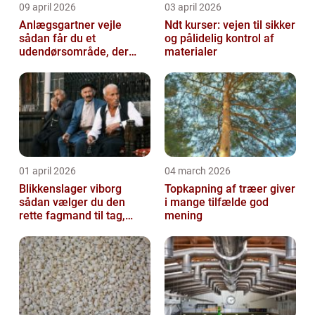
09 april 2026
03 april 2026
Anlægsgartner vejle
Ndt kurser: vejen til sikker
sådan får du et
og pålidelig kontrol af
udendørsområde, der
materialer
holder i mange år
01 april 2026
04 march 2026
Blikkenslager viborg
Topkapning af træer giver
sådan vælger du den
i mange tilfælde god
rette fagmand til tag,
mening
facade og vvs