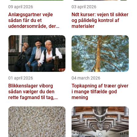
09 april 2026
03 april 2026
Anlægsgartner vejle
Ndt kurser: vejen til sikker
sådan får du et
og pålidelig kontrol af
udendørsområde, der
materialer
holder i mange år
01 april 2026
04 march 2026
Blikkenslager viborg
Topkapning af træer giver
sådan vælger du den
i mange tilfælde god
rette fagmand til tag,
mening
facade og vvs