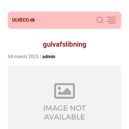
ULVECO.
dk
gulvafslibning
04 march 2023
admin