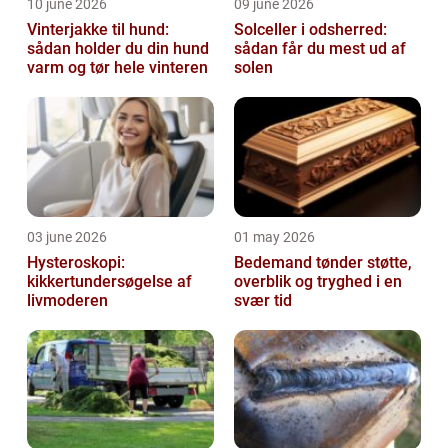
10 june 2026
09 june 2026
Vinterjakke til hund:
Solceller i odsherred:
sådan holder du din hund
sådan får du mest ud af
varm og tør hele vinteren
solen
03 june 2026
01 may 2026
Hysteroskopi:
Bedemand tønder støtte,
kikkertundersøgelse af
overblik og tryghed i en
livmoderen
svær tid