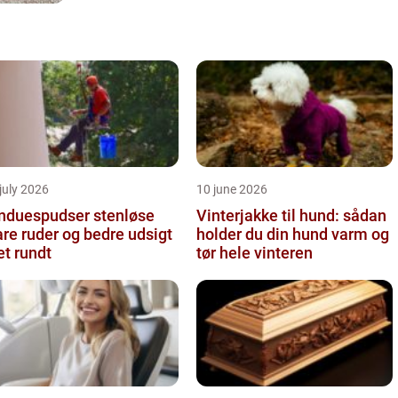
july 2026
10 june 2026
nduespudser stenløse
Vinterjakke til hund: sådan
are ruder og bedre udsigt
holder du din hund varm og
et rundt
tør hele vinteren