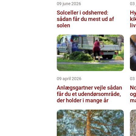
09 june 2026
03 
Solceller i odsherred:
Hy
sådan får du mest ud af
ki
solen
li
09 april 2026
03 
Anlægsgartner vejle sådan
Nd
får du et udendørsområde,
og
der holder i mange år
ma