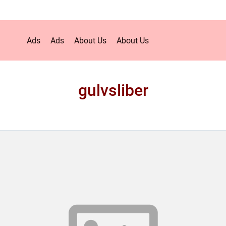
Ads
Ads
About Us
About Us
gulvsliber