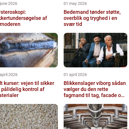
june 2026
01 may 2026
steroskopi:
Bedemand tønder støtte,
kkertundersøgelse af
overblik og tryghed i en
vmoderen
svær tid
april 2026
01 april 2026
t kurser: vejen til sikker
Blikkenslager viborg sådan
 pålidelig kontrol af
vælger du den rette
terialer
fagmand til tag, facade og
vvs