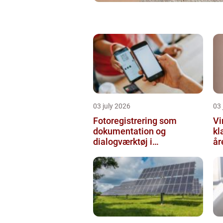
03 july 2026
03 
Fotoregistrering som
Vi
dokumentation og
kl
dialogværktøj i
år
byggeprojekter