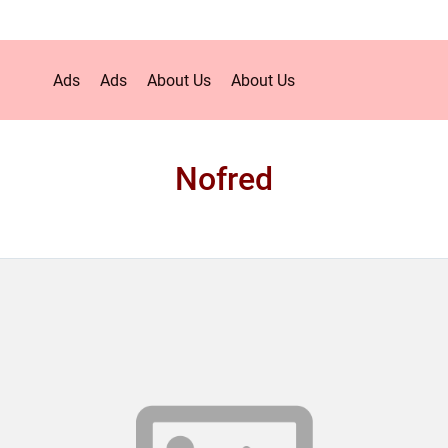
Ads
Ads
About Us
About Us
Nofred