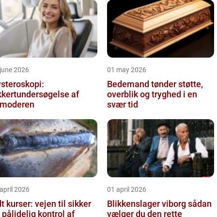
june 2026
01 may 2026
steroskopi:
Bedemand tønder støtte,
kkertundersøgelse af
overblik og tryghed i en
vmoderen
svær tid
april 2026
01 april 2026
t kurser: vejen til sikker
Blikkenslager viborg sådan
 pålidelig kontrol af
vælger du den rette