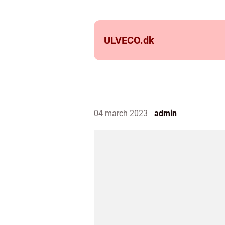
ULVECO.
dk
04 march 2023
admin