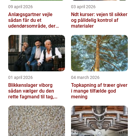
09 april 2026
03 april 2026
Anlægsgartner vejle
Ndt kurser: vejen til sikker
sådan får du et
og pålidelig kontrol af
udendørsområde, der
materialer
holder i mange år
01 april 2026
04 march 2026
Blikkenslager viborg
Topkapning af træer giver
sådan vælger du den
i mange tilfælde god
rette fagmand til tag,
mening
facade og vvs