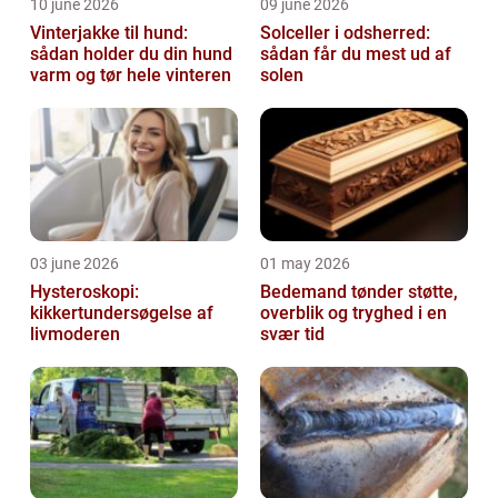
10 june 2026
09 june 2026
Vinterjakke til hund:
Solceller i odsherred:
sådan holder du din hund
sådan får du mest ud af
varm og tør hele vinteren
solen
03 june 2026
01 may 2026
Hysteroskopi:
Bedemand tønder støtte,
kikkertundersøgelse af
overblik og tryghed i en
livmoderen
svær tid