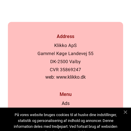
Address
web:
www.klikko.dk
Menu
Ads
About Us
På vores website bruges cookies til at huske dine indstillinger,
Cookies
statistik og personalisering af indhold og annoncer. Denne
information deles med tredjepart. Ved fortsat brug af websiden
Contact