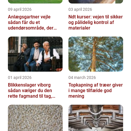
09 april 2026
03 april 2026
Anlægsgartner vejle
Ndt kurser: vejen til sikker
sådan får du et
og pålidelig kontrol af
udendørsområde, der
materialer
holder i mange år
01 april 2026
04 march 2026
Blikkenslager viborg
Topkapning af træer giver
sådan vælger du den
i mange tilfælde god
rette fagmand til tag,
mening
facade og vvs