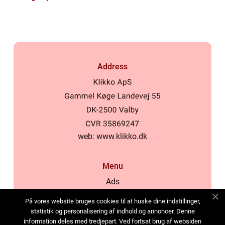
Address
web:
www.klikko.dk
Menu
Ads
About Us
På vores website bruges cookies til at huske dine indstillinger,
Cookies
statistik og personalisering af indhold og annoncer. Denne
information deles med tredjepart. Ved fortsat brug af websiden
Contact