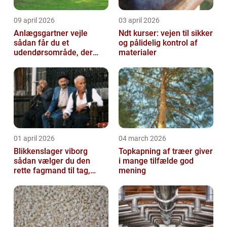
09 april 2026
03 april 2026
Anlægsgartner vejle
Ndt kurser: vejen til sikker
sådan får du et
og pålidelig kontrol af
udendørsområde, der
materialer
holder i mange år
01 april 2026
04 march 2026
Blikkenslager viborg
Topkapning af træer giver
sådan vælger du den
i mange tilfælde god
rette fagmand til tag,
mening
facade og vvs