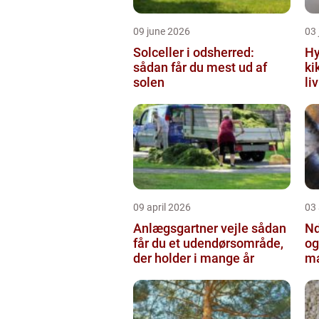
09 june 2026
03 
Solceller i odsherred:
Hy
sådan får du mest ud af
ki
solen
li
09 april 2026
03 
Anlægsgartner vejle sådan
Nd
får du et udendørsområde,
og
der holder i mange år
ma