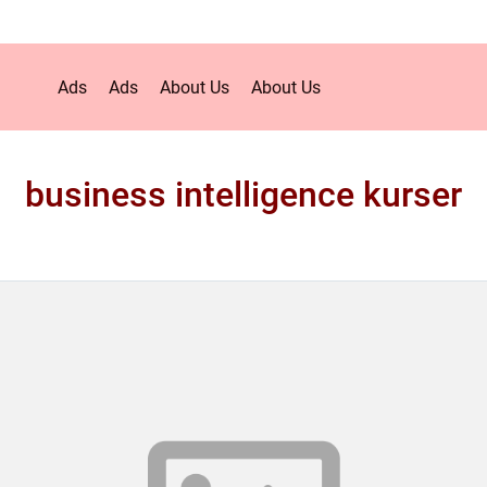
Ads
Ads
About Us
About Us
business intelligence kurser