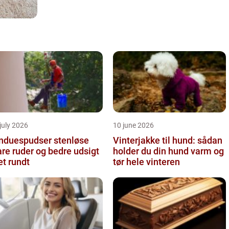
july 2026
10 june 2026
nduespudser stenløse
Vinterjakke til hund: sådan
are ruder og bedre udsigt
holder du din hund varm og
et rundt
tør hele vinteren