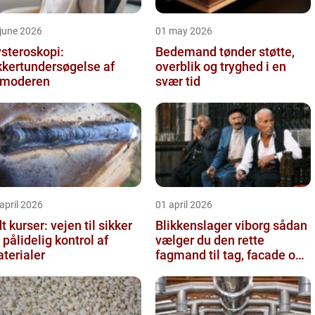
june 2026
01 may 2026
steroskopi:
Bedemand tønder støtte,
kkertundersøgelse af
overblik og tryghed i en
vmoderen
svær tid
april 2026
01 april 2026
t kurser: vejen til sikker
Blikkenslager viborg sådan
 pålidelig kontrol af
vælger du den rette
terialer
fagmand til tag, facade og
vvs