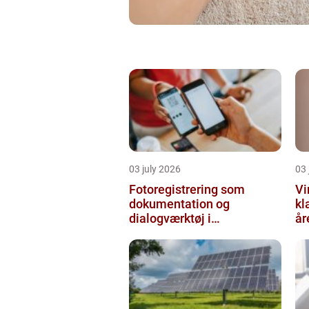
03 july 2026
03 
Fotoregistrering som
Vi
dokumentation og
kl
dialogværktøj i
år
byggeprojekter