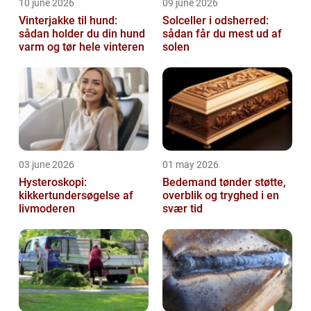
10 june 2026
09 june 2026
Vinterjakke til hund:
Solceller i odsherred:
sådan holder du din hund
sådan får du mest ud af
varm og tør hele vinteren
solen
03 june 2026
01 may 2026
Hysteroskopi:
Bedemand tønder støtte,
kikkertundersøgelse af
overblik og tryghed i en
livmoderen
svær tid