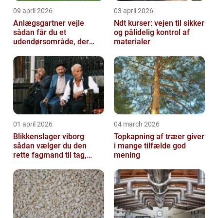
09 april 2026
03 april 2026
Anlægsgartner vejle
Ndt kurser: vejen til sikker
sådan får du et
og pålidelig kontrol af
udendørsområde, der
materialer
holder i mange år
01 april 2026
04 march 2026
Blikkenslager viborg
Topkapning af træer giver
sådan vælger du den
i mange tilfælde god
rette fagmand til tag,
mening
facade og vvs