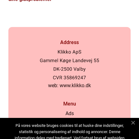
Address
web:
www.klikko.dk
Menu
Ads
About Us
På vores website bruges cookies til at huske dine indstillinger,
Cookies
statistik og personalisering af indhold og annoncer. Denne
information deles med tredjepart. Ved fortsat brug af websiden
Contact