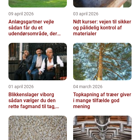
09 april 2026
03 april 2026
Anlægsgartner vejle
Ndt kurser: vejen til sikker
sådan får du et
og pålidelig kontrol af
udendørsområde, der
materialer
holder i mange år
01 april 2026
04 march 2026
Blikkenslager viborg
Topkapning af træer giver
sådan vælger du den
i mange tilfælde god
rette fagmand til tag,
mening
facade og vvs