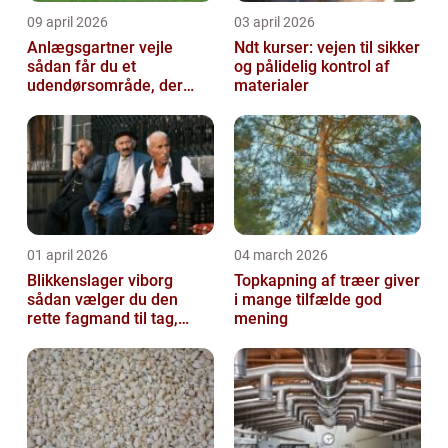
09 april 2026
03 april 2026
Anlægsgartner vejle
Ndt kurser: vejen til sikker
sådan får du et
og pålidelig kontrol af
udendørsområde, der
materialer
holder i mange år
01 april 2026
04 march 2026
Blikkenslager viborg
Topkapning af træer giver
sådan vælger du den
i mange tilfælde god
rette fagmand til tag,
mening
facade og vvs