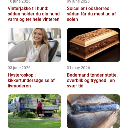
10 june 2026
09 june 2026
Vinterjakke til hund:
Solceller i odsherred:
sådan holder du din hund
sådan får du mest ud af
varm og tør hele vinteren
solen
03 june 2026
01 may 2026
Hysteroskopi:
Bedemand tønder støtte,
kikkertundersøgelse af
overblik og tryghed i en
livmoderen
svær tid