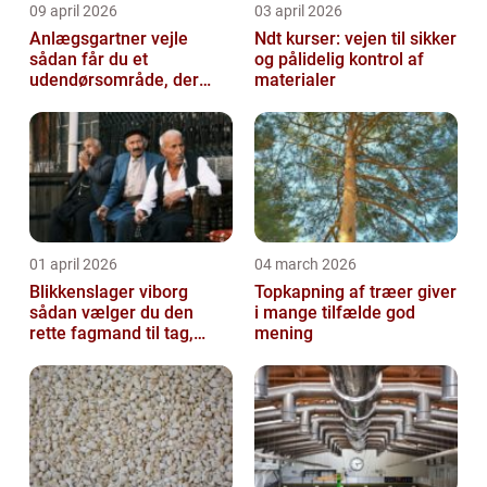
09 april 2026
03 april 2026
Anlægsgartner vejle
Ndt kurser: vejen til sikker
sådan får du et
og pålidelig kontrol af
udendørsområde, der
materialer
holder i mange år
01 april 2026
04 march 2026
Blikkenslager viborg
Topkapning af træer giver
sådan vælger du den
i mange tilfælde god
rette fagmand til tag,
mening
facade og vvs