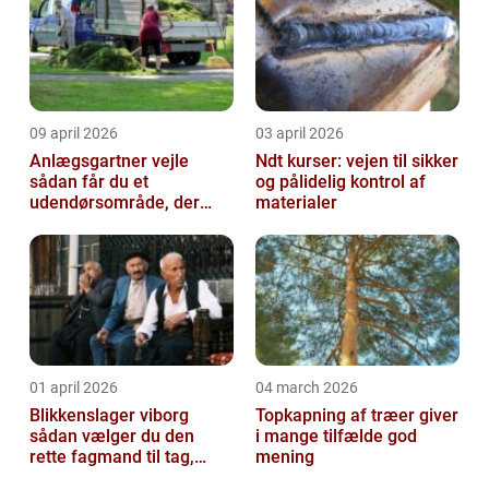
09 april 2026
03 april 2026
Anlægsgartner vejle
Ndt kurser: vejen til sikker
sådan får du et
og pålidelig kontrol af
udendørsområde, der
materialer
holder i mange år
01 april 2026
04 march 2026
Blikkenslager viborg
Topkapning af træer giver
sådan vælger du den
i mange tilfælde god
rette fagmand til tag,
mening
facade og vvs