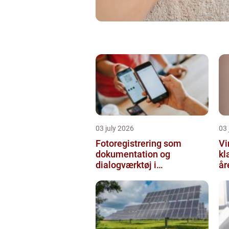
03 july 2026
03 
Fotoregistrering som
Vi
dokumentation og
kl
dialogværktøj i
år
byggeprojekter