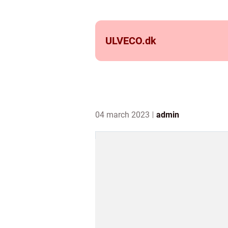
ULVECO.
dk
04 march 2023
admin