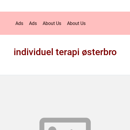
Ads
Ads
About Us
About Us
individuel terapi østerbro