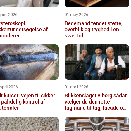
june 2026
01 may 2026
steroskopi:
Bedemand tønder støtte,
kkertundersøgelse af
overblik og tryghed i en
vmoderen
svær tid
april 2026
01 april 2026
t kurser: vejen til sikker
Blikkenslager viborg sådan
 pålidelig kontrol af
vælger du den rette
terialer
fagmand til tag, facade og
vvs