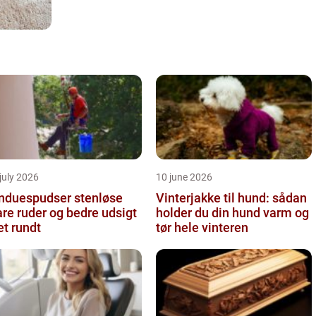
july 2026
10 june 2026
nduespudser stenløse
Vinterjakke til hund: sådan
are ruder og bedre udsigt
holder du din hund varm og
et rundt
tør hele vinteren