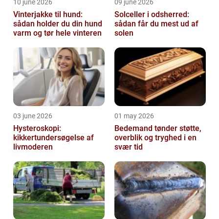
10 june 2026
09 june 2026
Vinterjakke til hund:
Solceller i odsherred:
sådan holder du din hund
sådan får du mest ud af
varm og tør hele vinteren
solen
03 june 2026
01 may 2026
Hysteroskopi:
Bedemand tønder støtte,
kikkertundersøgelse af
overblik og tryghed i en
livmoderen
svær tid