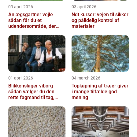
09 april 2026
03 april 2026
Anlægsgartner vejle
Ndt kurser: vejen til sikker
sådan får du et
og pålidelig kontrol af
udendørsområde, der
materialer
holder i mange år
01 april 2026
04 march 2026
Blikkenslager viborg
Topkapning af træer giver
sådan vælger du den
i mange tilfælde god
rette fagmand til tag,
mening
facade og vvs