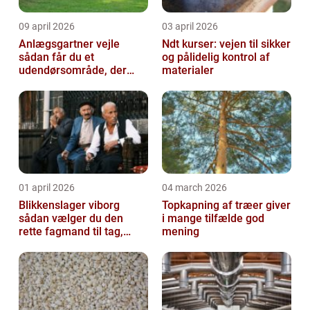
09 april 2026
03 april 2026
Anlægsgartner vejle
Ndt kurser: vejen til sikker
sådan får du et
og pålidelig kontrol af
udendørsområde, der
materialer
holder i mange år
01 april 2026
04 march 2026
Blikkenslager viborg
Topkapning af træer giver
sådan vælger du den
i mange tilfælde god
rette fagmand til tag,
mening
facade og vvs