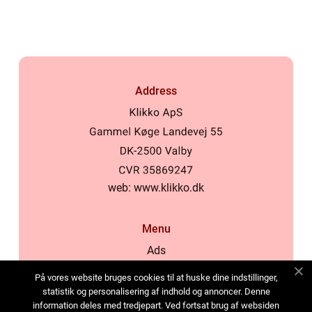
Address
web:
www.klikko.dk
Menu
Ads
About Us
På vores website bruges cookies til at huske dine indstillinger,
Cookies
statistik og personalisering af indhold og annoncer. Denne
information deles med tredjepart. Ved fortsat brug af websiden
Contact