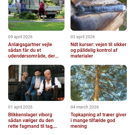
09 april 2026
03 april 2026
Anlægsgartner vejle
Ndt kurser: vejen til sikker
sådan får du et
og pålidelig kontrol af
udendørsområde, der
materialer
holder i mange år
01 april 2026
04 march 2026
Blikkenslager viborg
Topkapning af træer giver
sådan vælger du den
i mange tilfælde god
rette fagmand til tag,
mening
facade og vvs