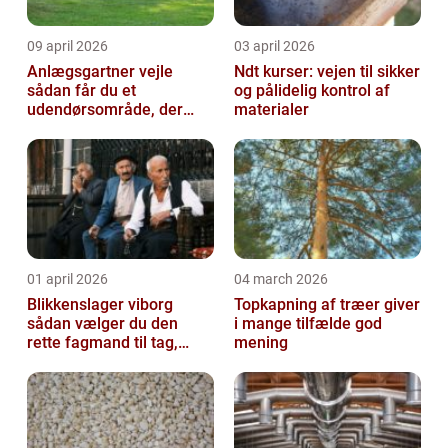
09 april 2026
03 april 2026
Anlægsgartner vejle
Ndt kurser: vejen til sikker
sådan får du et
og pålidelig kontrol af
udendørsområde, der
materialer
holder i mange år
01 april 2026
04 march 2026
Blikkenslager viborg
Topkapning af træer giver
sådan vælger du den
i mange tilfælde god
rette fagmand til tag,
mening
facade og vvs