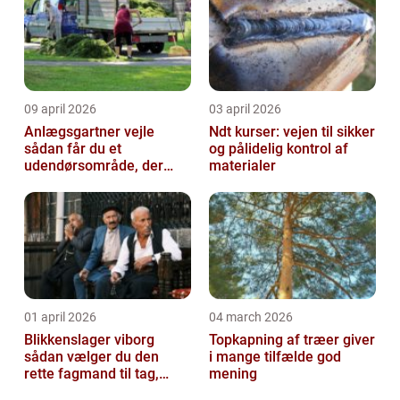
09 april 2026
03 april 2026
Anlægsgartner vejle
Ndt kurser: vejen til sikker
sådan får du et
og pålidelig kontrol af
udendørsområde, der
materialer
holder i mange år
01 april 2026
04 march 2026
Blikkenslager viborg
Topkapning af træer giver
sådan vælger du den
i mange tilfælde god
rette fagmand til tag,
mening
facade og vvs