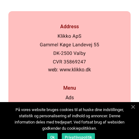
Address
web:
www.klikko.dk
Menu
Ads
About Us
På vores website bruges cookies til at huske dine indstillinger,
Cookies
statistik og personalisering af indhold og annoncer. Denne
information deles med tredjepart. Ved fortsat brug af websiden
Contact
godkender du cookiepolitikken.
Sitemap
Ok
Privatlivspolitik