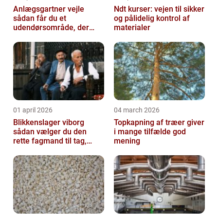
Anlægsgartner vejle
Ndt kurser: vejen til sikker
sådan får du et
og pålidelig kontrol af
udendørsområde, der
materialer
holder i mange år
01 april 2026
04 march 2026
Blikkenslager viborg
Topkapning af træer giver
sådan vælger du den
i mange tilfælde god
rette fagmand til tag,
mening
facade og vvs