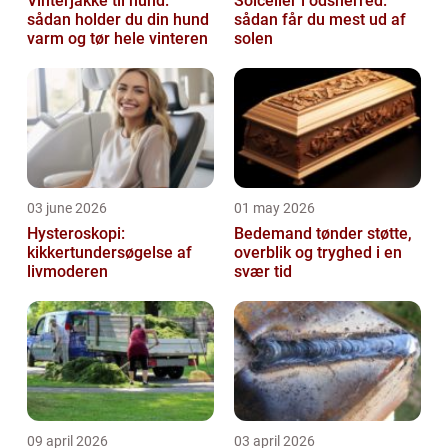
Vinterjakke til hund:
Solceller i odsherred:
sådan holder du din hund
sådan får du mest ud af
varm og tør hele vinteren
solen
03 june 2026
01 may 2026
Hysteroskopi:
Bedemand tønder støtte,
kikkertundersøgelse af
overblik og tryghed i en
livmoderen
svær tid
09 april 2026
03 april 2026