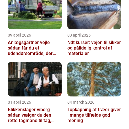
09 april 2026
03 april 2026
Anlægsgartner vejle
Ndt kurser: vejen til sikker
sådan får du et
og pålidelig kontrol af
udendørsområde, der
materialer
holder i mange år
01 april 2026
04 march 2026
Blikkenslager viborg
Topkapning af træer giver
sådan vælger du den
i mange tilfælde god
rette fagmand til tag,
mening
facade og vvs