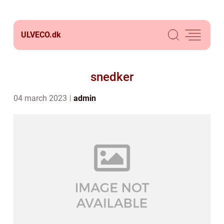
ULVECO.
dk
snedker
04 march 2023
admin