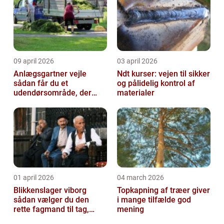
09 april 2026
03 april 2026
Anlægsgartner vejle
Ndt kurser: vejen til sikker
sådan får du et
og pålidelig kontrol af
udendørsområde, der
materialer
holder i mange år
01 april 2026
04 march 2026
Blikkenslager viborg
Topkapning af træer giver
sådan vælger du den
i mange tilfælde god
rette fagmand til tag,
mening
facade og vvs