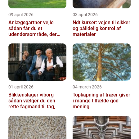
09 april 2026
03 april 2026
Anlægsgartner vejle
Ndt kurser: vejen til sikker
sådan får du et
og pålidelig kontrol af
udendørsområde, der
materialer
holder i mange år
01 april 2026
04 march 2026
Blikkenslager viborg
Topkapning af træer giver
sådan vælger du den
i mange tilfælde god
rette fagmand til tag,
mening
facade og vvs