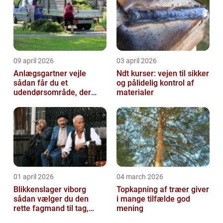
09 april 2026
03 april 2026
Anlægsgartner vejle
Ndt kurser: vejen til sikker
sådan får du et
og pålidelig kontrol af
udendørsområde, der
materialer
holder i mange år
01 april 2026
04 march 2026
Blikkenslager viborg
Topkapning af træer giver
sådan vælger du den
i mange tilfælde god
rette fagmand til tag,
mening
facade og vvs