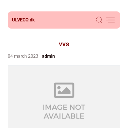
ULVECO.
dk
vvs
04 march 2023
admin