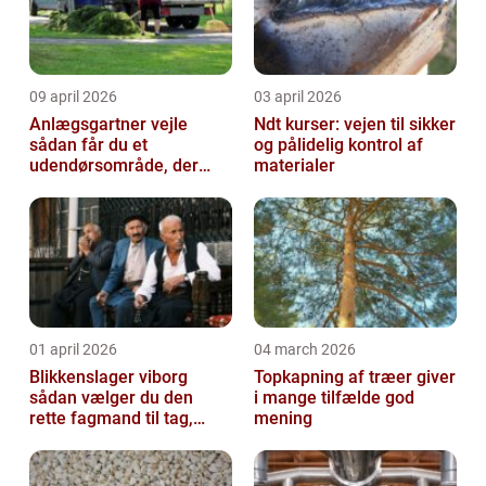
09 april 2026
03 april 2026
Anlægsgartner vejle
Ndt kurser: vejen til sikker
sådan får du et
og pålidelig kontrol af
udendørsområde, der
materialer
holder i mange år
01 april 2026
04 march 2026
Blikkenslager viborg
Topkapning af træer giver
sådan vælger du den
i mange tilfælde god
rette fagmand til tag,
mening
facade og vvs