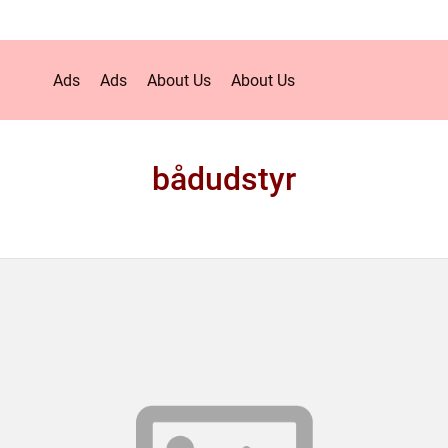
Ads
Ads
About Us
About Us
bådudstyr