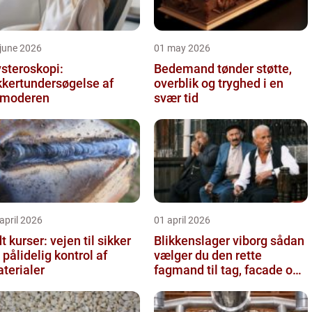
june 2026
01 may 2026
steroskopi:
Bedemand tønder støtte,
kkertundersøgelse af
overblik og tryghed i en
vmoderen
svær tid
april 2026
01 april 2026
t kurser: vejen til sikker
Blikkenslager viborg sådan
 pålidelig kontrol af
vælger du den rette
terialer
fagmand til tag, facade og
vvs