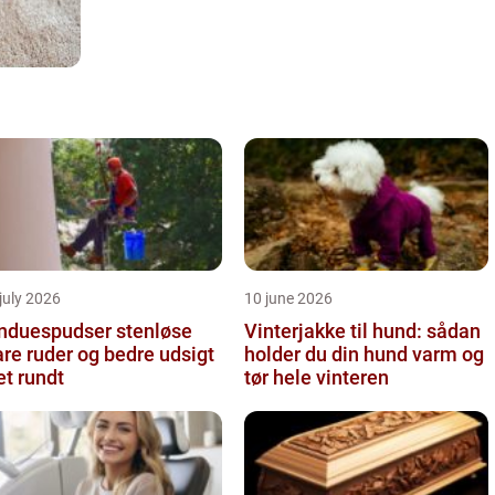
july 2026
10 june 2026
nduespudser stenløse
Vinterjakke til hund: sådan
are ruder og bedre udsigt
holder du din hund varm og
et rundt
tør hele vinteren