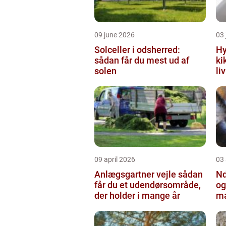
09 june 2026
03 
Solceller i odsherred:
Hy
sådan får du mest ud af
ki
solen
li
09 april 2026
03 
Anlægsgartner vejle sådan
Nd
får du et udendørsområde,
og
der holder i mange år
ma