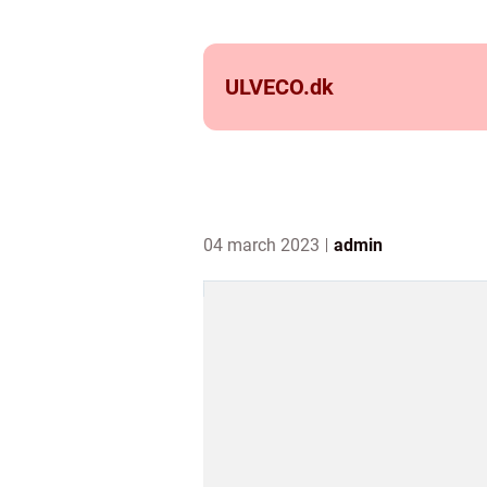
ULVECO.
dk
04 march 2023
admin