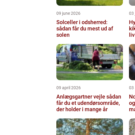
09 june 2026
03 
Solceller i odsherred:
Hy
sådan får du mest ud af
ki
solen
li
09 april 2026
03 
Anlægsgartner vejle sådan
Nd
får du et udendørsområde,
og
der holder i mange år
ma