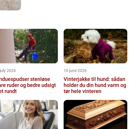
july 2026
10 june 2026
nduespudser stenløse
Vinterjakke til hund: sådan
are ruder og bedre udsigt
holder du din hund varm og
et rundt
tør hele vinteren