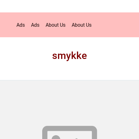
Ads
Ads
About Us
About Us
smykke