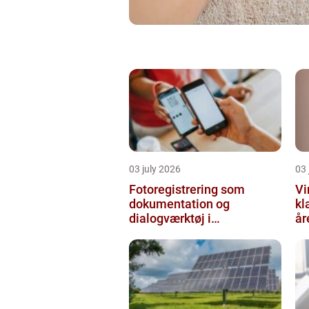
03 july 2026
03 
Fotoregistrering som
Vi
dokumentation og
kl
dialogværktøj i
år
byggeprojekter