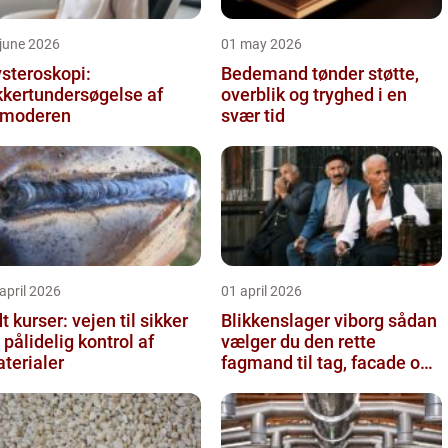
june 2026
01 may 2026
steroskopi:
Bedemand tønder støtte,
kkertundersøgelse af
overblik og tryghed i en
vmoderen
svær tid
april 2026
01 april 2026
t kurser: vejen til sikker
Blikkenslager viborg sådan
 pålidelig kontrol af
vælger du den rette
terialer
fagmand til tag, facade og
vvs