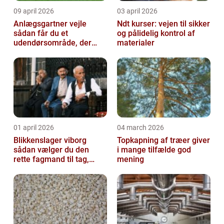
09 april 2026
03 april 2026
Anlægsgartner vejle
Ndt kurser: vejen til sikker
sådan får du et
og pålidelig kontrol af
udendørsområde, der
materialer
holder i mange år
01 april 2026
04 march 2026
Blikkenslager viborg
Topkapning af træer giver
sådan vælger du den
i mange tilfælde god
rette fagmand til tag,
mening
facade og vvs