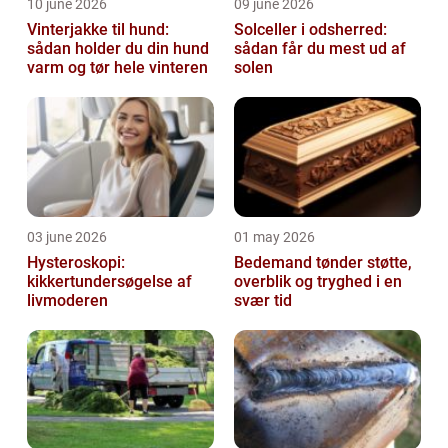
10 june 2026
09 june 2026
Vinterjakke til hund:
Solceller i odsherred:
sådan holder du din hund
sådan får du mest ud af
varm og tør hele vinteren
solen
03 june 2026
01 may 2026
Hysteroskopi:
Bedemand tønder støtte,
kikkertundersøgelse af
overblik og tryghed i en
livmoderen
svær tid