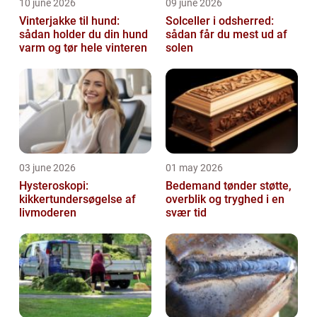
10 june 2026
09 june 2026
Vinterjakke til hund:
Solceller i odsherred:
sådan holder du din hund
sådan får du mest ud af
varm og tør hele vinteren
solen
03 june 2026
01 may 2026
Hysteroskopi:
Bedemand tønder støtte,
kikkertundersøgelse af
overblik og tryghed i en
livmoderen
svær tid