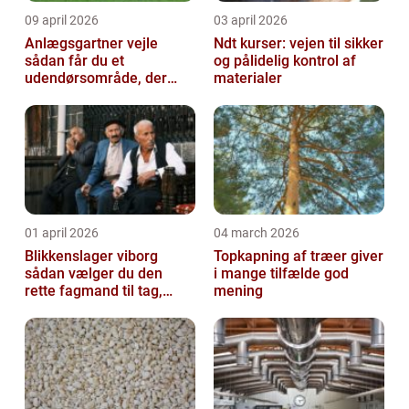
09 april 2026
03 april 2026
Anlægsgartner vejle
Ndt kurser: vejen til sikker
sådan får du et
og pålidelig kontrol af
udendørsområde, der
materialer
holder i mange år
01 april 2026
04 march 2026
Blikkenslager viborg
Topkapning af træer giver
sådan vælger du den
i mange tilfælde god
rette fagmand til tag,
mening
facade og vvs