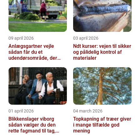
09 april 2026
03 april 2026
Anlægsgartner vejle
Ndt kurser: vejen til sikker
sådan får du et
og pålidelig kontrol af
udendørsområde, der
materialer
holder i mange år
01 april 2026
04 march 2026
Blikkenslager viborg
Topkapning af træer giver
sådan vælger du den
i mange tilfælde god
rette fagmand til tag,
mening
facade og vvs