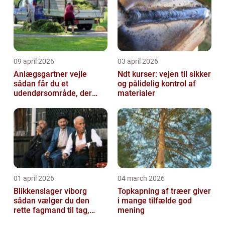
09 april 2026
03 april 2026
Anlægsgartner vejle
Ndt kurser: vejen til sikker
sådan får du et
og pålidelig kontrol af
udendørsområde, der
materialer
holder i mange år
01 april 2026
04 march 2026
Blikkenslager viborg
Topkapning af træer giver
sådan vælger du den
i mange tilfælde god
rette fagmand til tag,
mening
facade og vvs