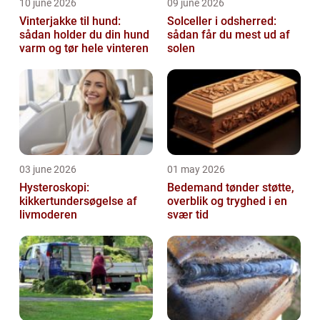
10 june 2026
09 june 2026
Vinterjakke til hund:
Solceller i odsherred:
sådan holder du din hund
sådan får du mest ud af
varm og tør hele vinteren
solen
03 june 2026
01 may 2026
Hysteroskopi:
Bedemand tønder støtte,
kikkertundersøgelse af
overblik og tryghed i en
livmoderen
svær tid