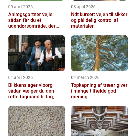
09 april 2026
03 april 2026
Anlægsgartner vejle
Ndt kurser: vejen til sikker
sådan får du et
og pålidelig kontrol af
udendørsområde, der
materialer
holder i mange år
01 april 2026
04 march 2026
Blikkenslager viborg
Topkapning af træer giver
sådan vælger du den
i mange tilfælde god
rette fagmand til tag,
mening
facade og vvs