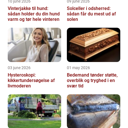
10 june 2026
09 june 2026
Vinterjakke til hund:
Solceller i odsherred:
sådan holder du din hund
sådan får du mest ud af
varm og tør hele vinteren
solen
03 june 2026
01 may 2026
Hysteroskopi:
Bedemand tønder støtte,
kikkertundersøgelse af
overblik og tryghed i en
livmoderen
svær tid