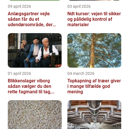
09 april 2026
03 april 2026
Anlægsgartner vejle
Ndt kurser: vejen til sikker
sådan får du et
og pålidelig kontrol af
udendørsområde, der
materialer
holder i mange år
01 april 2026
04 march 2026
Blikkenslager viborg
Topkapning af træer giver
sådan vælger du den
i mange tilfælde god
rette fagmand til tag,
mening
facade og vvs