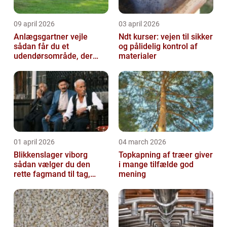
09 april 2026
03 april 2026
Anlægsgartner vejle
Ndt kurser: vejen til sikker
sådan får du et
og pålidelig kontrol af
udendørsområde, der
materialer
holder i mange år
01 april 2026
04 march 2026
Blikkenslager viborg
Topkapning af træer giver
sådan vælger du den
i mange tilfælde god
rette fagmand til tag,
mening
facade og vvs