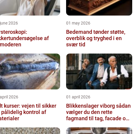
june 2026
01 may 2026
steroskopi:
Bedemand tønder støtte,
kkertundersøgelse af
overblik og tryghed i en
vmoderen
svær tid
april 2026
01 april 2026
t kurser: vejen til sikker
Blikkenslager viborg sådan
 pålidelig kontrol af
vælger du den rette
terialer
fagmand til tag, facade og
vvs