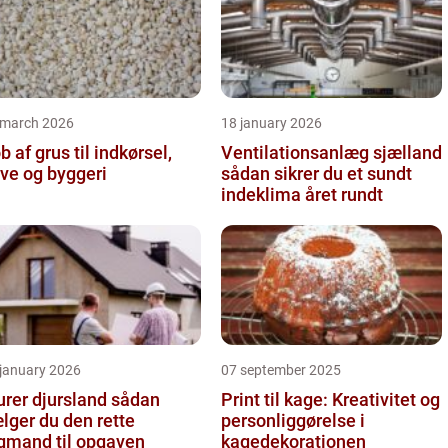
 march 2026
18 january 2026
b af grus til indkørsel,
Ventilationsanlæg sjælland
ve og byggeri
sådan sikrer du et sundt
indeklima året rundt
 january 2026
07 september 2025
er djursland sådan
Print til kage: Kreativitet og
lger du den rette
personliggørelse i
gmand til opgaven
kagedekorationen