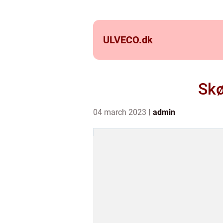
ULVECO.
dk
Skø
04 march 2023
admin