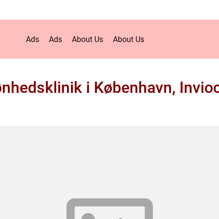
Ads
Ads
About Us
About Us
nhedsklinik i København, Invio