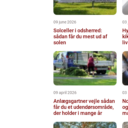
09 june 2026
03 
Solceller i odsherred:
Hy
sådan får du mest ud af
ki
solen
li
09 april 2026
03 
Anlægsgartner vejle sådan
Nd
får du et udendørsområde,
og
der holder i mange år
ma